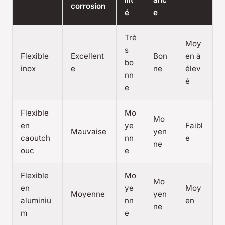
corrosion
é
e
Trè
Moy
s
Flexible
Excellent
Bon
en à
bo
inox
e
ne
élev
nn
é
e
Flexible
Mo
Mo
en
ye
Faibl
Mauvaise
yen
caoutch
nn
e
ne
ouc
e
Flexible
Mo
Mo
en
ye
Moy
Moyenne
yen
aluminiu
nn
en
ne
m
e