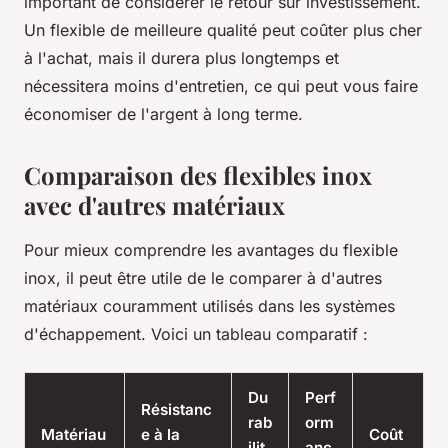
important de considérer le retour sur investissement.
Un flexible de meilleure qualité peut coûter plus cher
à l'achat, mais il durera plus longtemps et
nécessitera moins d'entretien, ce qui peut vous faire
économiser de l'argent à long terme.
Comparaison des flexibles inox
avec d'autres matériaux
Pour mieux comprendre les avantages du flexible
inox, il peut être utile de le comparer à d'autres
matériaux couramment utilisés dans les systèmes
d'échappement. Voici un tableau comparatif :
Du
Perf
Résistanc
rab
orm
Matériau
e à la
Coût
ilit
anc