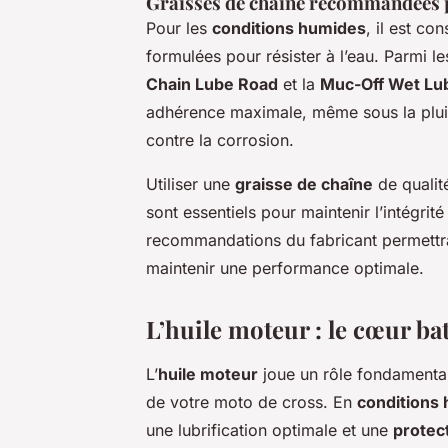
Graisses de chaîne recommandées 
Pour les
conditions humides
, il est co
formulées pour résister à l’eau. Parmi l
Chain Lube Road
et la
Muc-Off Wet Lu
adhérence maximale, même sous la pluie 
contre la corrosion.
Utiliser une
graisse de chaîne
de qualit
sont essentiels pour maintenir l’intégrit
recommandations du fabricant permettr
maintenir une performance optimale.
L’huile moteur : le cœur ba
L’
huile moteur
joue un rôle fondamenta
de votre moto de cross. En
conditions
une lubrification optimale et une
protec