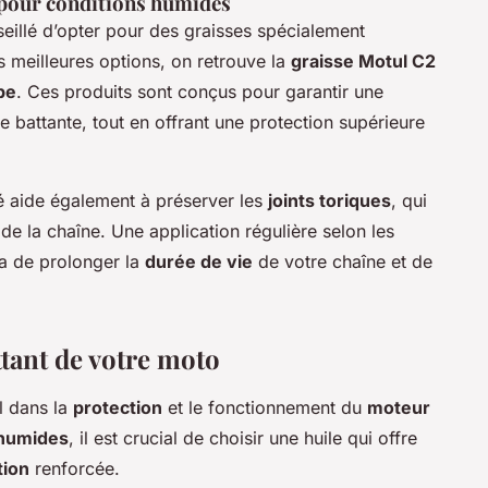
pour conditions humides
nseillé d’opter pour des graisses spécialement
es meilleures options, on retrouve la
graisse Motul C2
be
. Ces produits sont conçus pour garantir une
battante, tout en offrant une protection supérieure
é aide également à préserver les
joints toriques
, qui
é de la chaîne. Une application régulière selon les
a de prolonger la
durée de vie
de votre chaîne et de
ttant de votre moto
l dans la
protection
et le fonctionnement du
moteur
 humides
, il est crucial de choisir une huile qui offre
tion
renforcée.