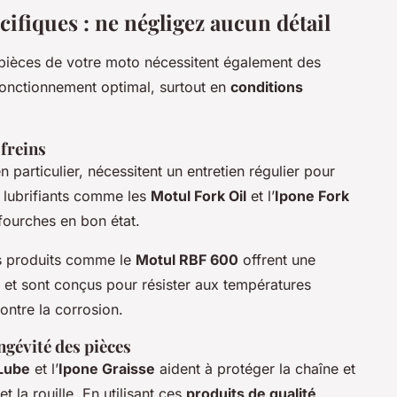
cifiques : ne négligez aucun détail
 pièces de votre moto nécessitent également des
fonctionnement optimal, surtout en
conditions
 freins
 particulier, nécessitent un entretien régulier pour
 lubrifiants comme les
Motul Fork Oil
et l’
Ipone Fork
fourches en bon état.
es produits comme le
Motul RBF 600
offrent une
 et sont conçus pour résister aux températures
ontre la corrosion.
ngévité des pièces
Lube
et l’
Ipone Graisse
aident à protéger la chaîne et
t la rouille. En utilisant ces
produits de qualité
,